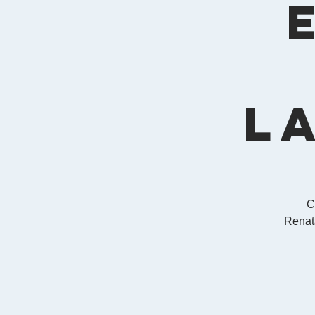
L
C
Renat