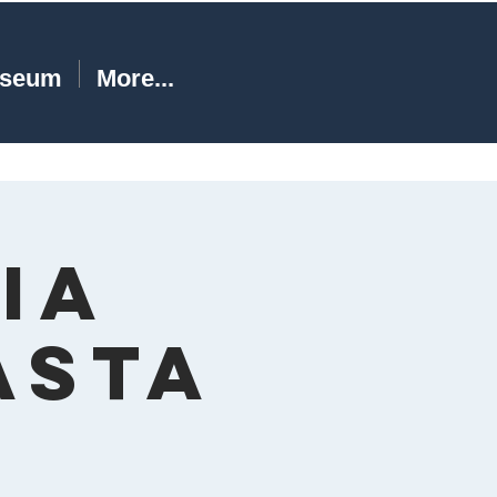
seum
More...
ia
asta