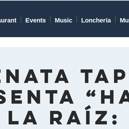
aurant
Events
Music
Lonchería
Mu
enata Tap
senta “H
la Raíz: