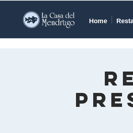
Home
Rest
R
pre