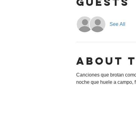
Guests
See All
About 
Canciones que brotan como s
noche que huele a campo, flo