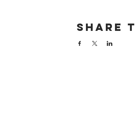
Share t
DIRECCIÓN
Calle 4 Sur 304
Centro, Puebla.
Puebla, México
CP 72000.