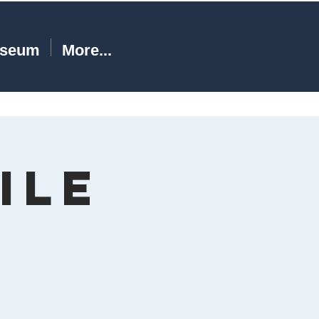
seum
More...
ile