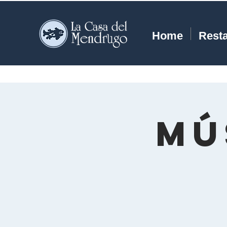
Home
Rest
Mú