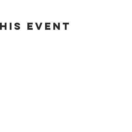
his event
ADDRESS
CONT
4 Sur 304 Centro
,
info@cas
Puebla, Puebla.
Tel: +52 (
México, CP
,
WhatsApp:
72000