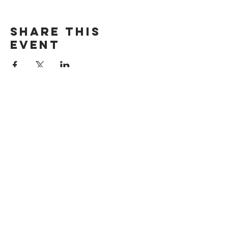
Share this
event
DIRECCIÓN
Calle 4 Sur 304,
Centro, Puebla.
Puebla, México,
CP 72000.
ADDRESS
4 Sur 304 Centro
Puebla, Puebla.
México, CP 72000
CONTACTO