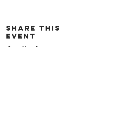
Share this
event
DIRECCIÓN
Calle 4 Sur 304,
Centro, Puebla.
Puebla, México,
CP 72000.
ADDRESS
4 Sur 304 Centro
Puebla, Puebla.
México, CP 72000