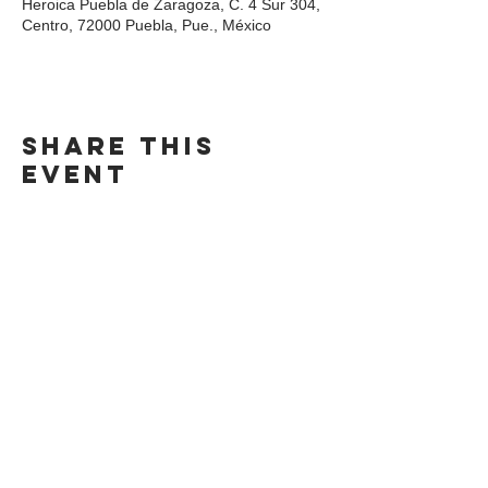
Heroica Puebla de Zaragoza, C. 4 Sur 304,
Centro, 72000 Puebla, Pue., México
Share this
event
DIRECCIÓN
Calle 4 Sur 304,
Centro, Puebla.
Puebla, México,
CP 72000.
ADDRESS
4 Sur 304 Centro