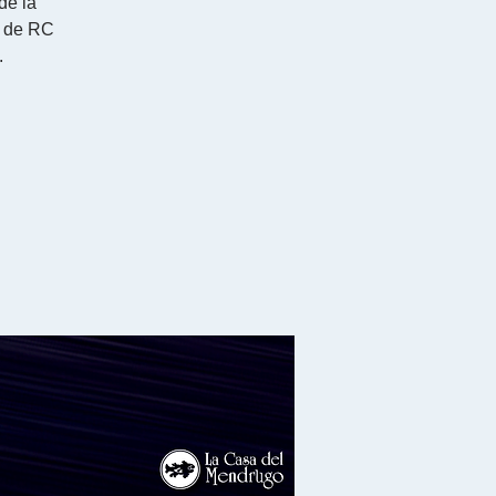
de la
o de RC
.