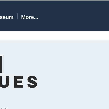
seum
More...
|
ues