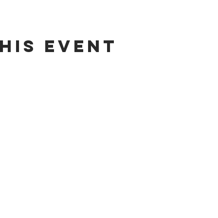
his event
ADDRESS
CONT
4 Sur 304 Centro
,
info@cas
Puebla, Puebla.
Tel: +52 (
México, CP
,
WhatsApp:
72000