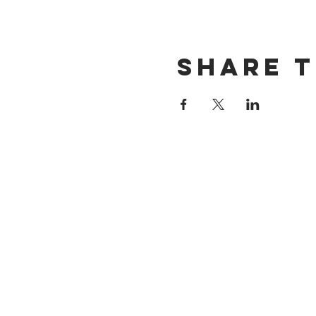
Share t
DIRECCIÓN
Calle 4 Sur 304
Centro, Puebla.
Puebla, México
CP 72000.