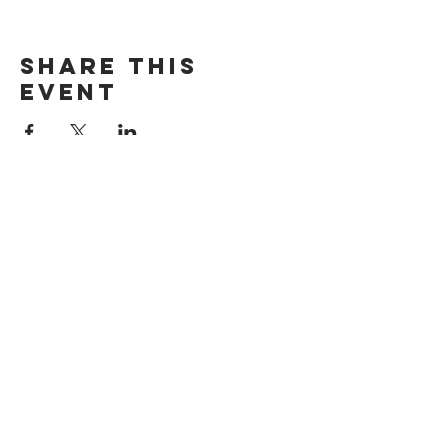
Share this
event
DIRECCIÓN
Calle 4 Sur 304,
Centro, Puebla.
Puebla, México,
CP 72000.
ADDRESS
4 Sur 304 Centro
Puebla, Puebla.
México, CP 72000