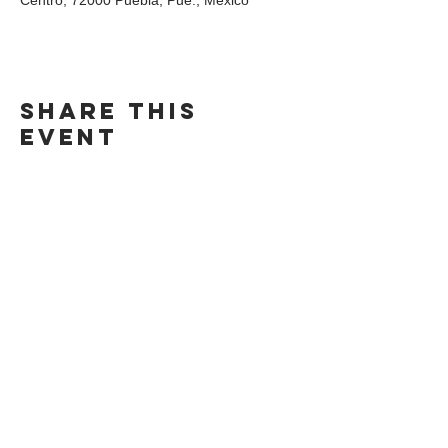
Centro, 72000 Puebla, Pue., México
Share this
event
DIRECCIÓN
Calle 4 Sur 304,
Centro, Puebla.
Puebla, México,
CP 72000.
ADDRESS
4 Sur 304 Centro
Puebla, Puebla.