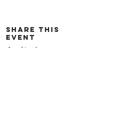
Share this
event
DIRECCIÓN
Calle 4 Sur 304,
Centro, Puebla.
Puebla, México,
CP 72000.
ADDRESS
4 Sur 304 Centro
Puebla, Puebla.