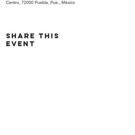
Centro, 72000 Puebla, Pue., México
Share this
event
DIRECCIÓN
Calle 4 Sur 304,
Centro, Puebla.
Puebla, México,
CP 72000.
ADDRESS
4 Sur 304 Centro