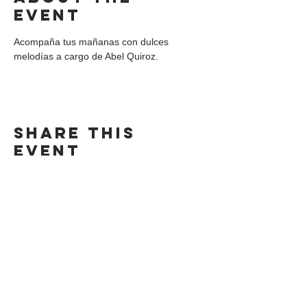
event
Acompaña tus mañanas con dulces 
melodías a cargo de Abel Quiroz.
Share this
event
DIRECCIÓN
Calle 4 Sur 304,
Centro, Puebla.
Puebla, México,
CP 72000.