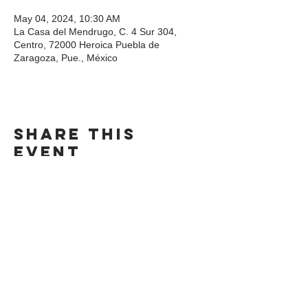
May 04, 2024, 10:30 AM
La Casa del Mendrugo, C. 4 Sur 304,
Centro, 72000 Heroica Puebla de
Zaragoza, Pue., México
Share this
event
DIRECCIÓN
Calle 4 Sur 304,
Centro, Puebla.
Puebla, México,
CP 72000.