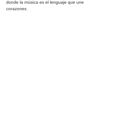
donde la música es el lenguaje que une 
corazones.
Share this
event
DIRECCIÓN
Calle 4 Sur 304,
Centro, Puebla.
Puebla, México,
CP 72000.
ADDRESS